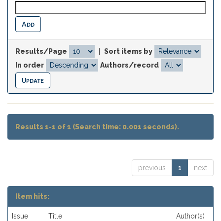
Results/Page
|
Sort items by
In order
Authors/record
Results 1-1 of 1 (Search time: 0.001 seconds).
previous
1
next
Item hits:
Issue
Title
Author(s)