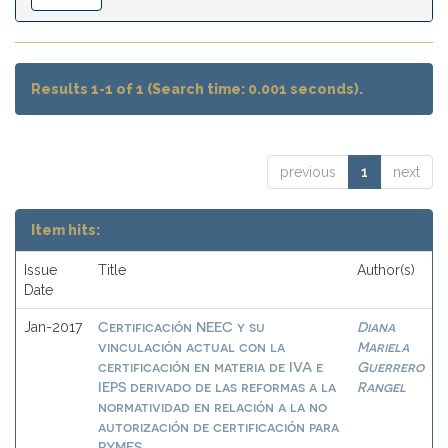
Results 1-1 of 1 (Search time: 0.001 seconds).
previous
1
next
Item hits:
Issue
Title
Author(s)
Date
Certificación NEEC y su
Diana
Jan-2017
vinculación actual con la
Mariela
certificación en materia de IVA e
Guerrero
IEPS derivado de las reformas a la
Rangel
normatividad en relación a la no
autorización de certificación para
PYMES