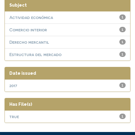
Subject
Actividad económica
1
Comercio interior
1
Derecho mercantil
1
Estructura del mercado
1
Date issued
2017
1
Has File(s)
true
1