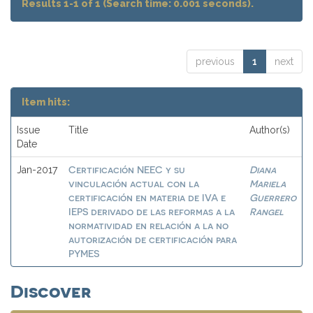
Results 1-1 of 1 (Search time: 0.001 seconds).
previous
1
next
Item hits:
Issue
Title
Author(s)
Date
Certificación NEEC y su
Diana
Jan-2017
vinculación actual con la
Mariela
certificación en materia de IVA e
Guerrero
IEPS derivado de las reformas a la
Rangel
normatividad en relación a la no
autorización de certificación para
PYMES
Discover