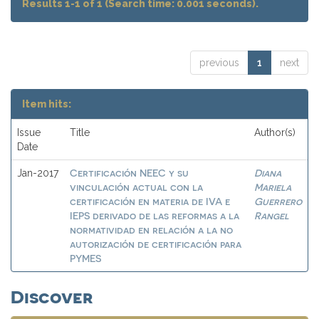
Results 1-1 of 1 (Search time: 0.001 seconds).
previous
1
next
Item hits:
Issue
Title
Author(s)
Date
Certificación NEEC y su
Diana
Jan-2017
vinculación actual con la
Mariela
certificación en materia de IVA e
Guerrero
IEPS derivado de las reformas a la
Rangel
normatividad en relación a la no
autorización de certificación para
PYMES
Discover