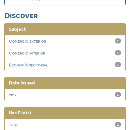
Discover
Subject
Comercio exterior
1
Comercio interior
1
Economía sectorial
1
Date issued
2017
1
Has File(s)
true
1