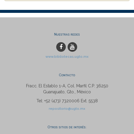
Nuestras redes
www.bibliotecas.ugto.mx
Contacto
Fracc. El Establo 1-A, Col. Marfil C.P. 36250
Guanajuato, Gto., México
Tel: +52 (473) 7320006 Ext. 5538
repositorio@ugto.mx
Otros sitios de interés: