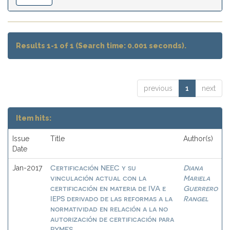
Results 1-1 of 1 (Search time: 0.001 seconds).
previous
1
next
Item hits:
Issue
Title
Author(s)
Date
Certificación NEEC y su
Diana
Jan-2017
vinculación actual con la
Mariela
certificación en materia de IVA e
Guerrero
IEPS derivado de las reformas a la
Rangel
normatividad en relación a la no
autorización de certificación para
PYMES