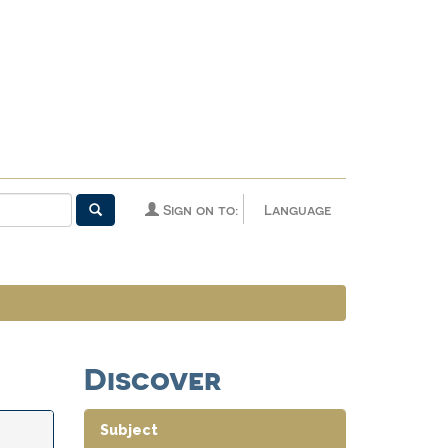
Sign on to:
Language
Discover
Subject