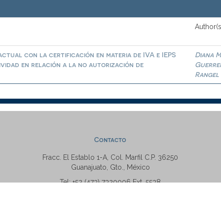
Author(s
ctual con la certificación en materia de IVA e IEPS
Diana M
ividad en relación a la no autorización de
Guerre
Rangel
Contacto
Fracc. El Establo 1-A, Col. Marfil C.P. 36250
Guanajuato, Gto., México
Tel: +52 (473) 7320006 Ext. 5538
repositorio@ugto.mx