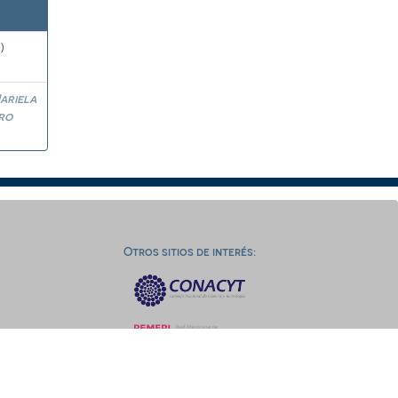
)
ariela
ro
Otros sitios de interés: