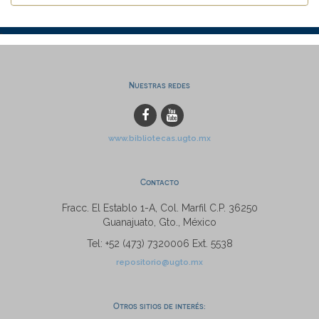
Nuestras redes
www.bibliotecas.ugto.mx
Contacto
Fracc. El Establo 1-A, Col. Marfil C.P. 36250
Guanajuato, Gto., México
Tel: +52 (473) 7320006 Ext. 5538
repositorio@ugto.mx
Otros sitios de interés: