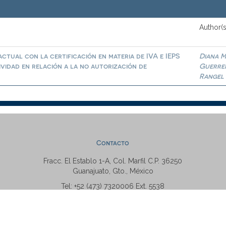
Author(s
ctual con la certificación en materia de IVA e IEPS
Diana M
ividad en relación a la no autorización de
Guerre
Rangel
Contacto
Fracc. El Establo 1-A, Col. Marfil C.P. 36250
Guanajuato, Gto., México
Tel: +52 (473) 7320006 Ext. 5538
repositorio@ugto.mx