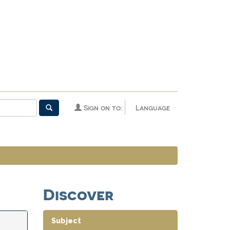
Sign on to:
Language
Discover
Subject