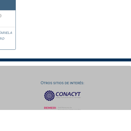
)
ariela
ro
Otros sitios de interés: