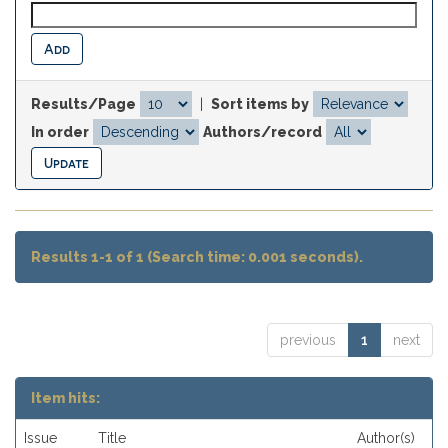
Results/Page
|
Sort items by
In order
Authors/record
Results 1-1 of 1 (Search time: 0.001 seconds).
previous
1
next
Item hits:
Issue
Title
Author(s)