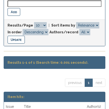
Results/Page
|
Sort items by
In order
Authors/record
Results 1-1 of 1 (Search time: 0.001 seconds).
previous
1
next
Item hits:
Issue
Title
Author(s)