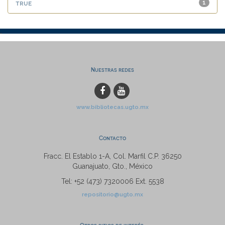
true
1
Nuestras redes
www.bibliotecas.ugto.mx
Contacto
Fracc. El Establo 1-A, Col. Marfil C.P. 36250
Guanajuato, Gto., México
Tel: +52 (473) 7320006 Ext. 5538
repositorio@ugto.mx