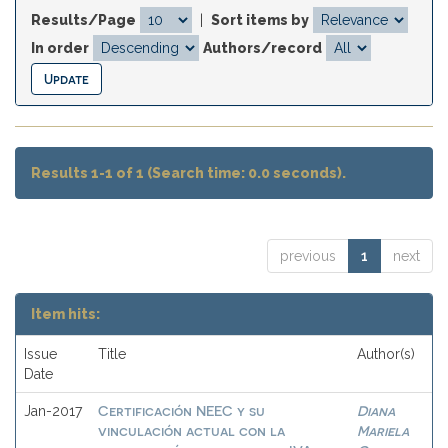
Results/Page
|
Sort items by
In order
Authors/record
Results 1-1 of 1 (Search time: 0.0 seconds).
previous
1
next
Item hits:
Issue
Title
Author(s)
Date
Certificación NEEC y su
Diana
Jan-2017
vinculación actual con la
Mariela