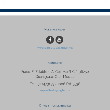
Nuestras redes
www.bibliotecas.ugto.mx
Contacto
Fracc. El Establo 1-A, Col. Marfil C.P. 36250
Guanajuato, Gto., México
Tel: +52 (473) 7320006 Ext. 5538
repositorio@ugto.mx
Otros sitios de interés: