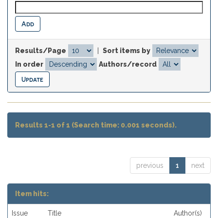
Results/Page
|
Sort items by
In order
Authors/record
Results 1-1 of 1 (Search time: 0.001 seconds).
previous
1
next
Item hits:
Issue
Title
Author(s)