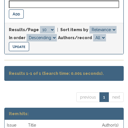
Results/Page
|
Sort items by
In order
Authors/record
Results 1-1 of 1 (Search time: 0.001 seconds).
previous
1
next
Item hits:
Issue
Title
Author(s)