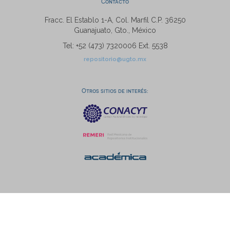
Contacto
Fracc. El Establo 1-A, Col. Marfil C.P. 36250
Guanajuato, Gto., México
Tel: +52 (473) 7320006 Ext. 5538
repositorio@ugto.mx
Otros sitios de interés: