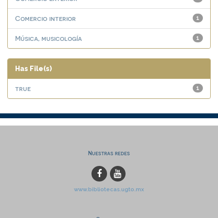
Comercio interior
1
Música, musicología
1
Has File(s)
true
1
Nuestras redes
www.bibliotecas.ugto.mx