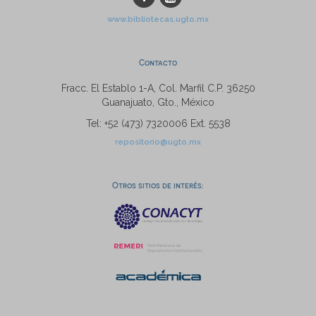
www.bibliotecas.ugto.mx
Contacto
Fracc. El Establo 1-A, Col. Marfil C.P. 36250
Guanajuato, Gto., México
Tel: +52 (473) 7320006 Ext. 5538
repositorio@ugto.mx
Otros sitios de interés: