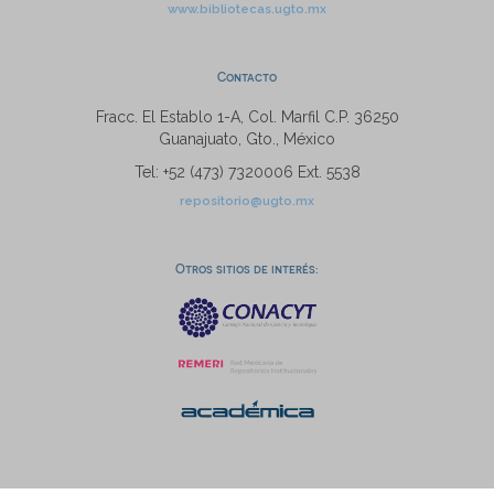
www.bibliotecas.ugto.mx
Contacto
Fracc. El Establo 1-A, Col. Marfil C.P. 36250
Guanajuato, Gto., México
Tel: +52 (473) 7320006 Ext. 5538
repositorio@ugto.mx
Otros sitios de interés: