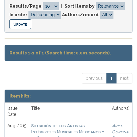
Results/Page
|
Sort items by
In order
Authors/record
Results 1-1 of 1 (Search time: 0.001 seconds).
previous
1
next
Item hits:
Issue
Title
Author(s)
Date
Situación de los Artistas
Ariel
Aug-2015
Intérpretes Musicales Mexicanos y
Corona