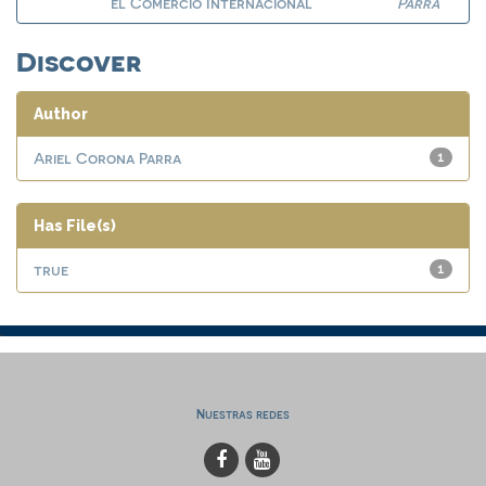
el Comercio Internacional
Parra
Discover
Author
Ariel Corona Parra
1
Has File(s)
true
1
Nuestras redes