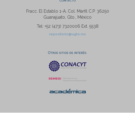
Contacto
Fracc. El Establo 1-A, Col. Marfil C.P. 36250
Guanajuato, Gto., México
Tel: +52 (473) 7320006 Ext. 5538
repositorio@ugto.mx
Otros sitios de interés: