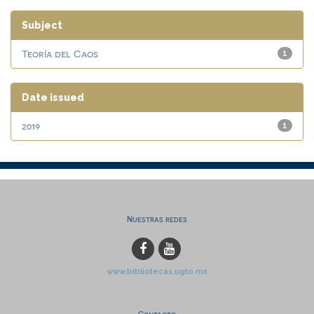
Subject
Teoría del Caos
1
Date issued
2019
1
Nuestras redes
www.bibliotecas.ugto.mx