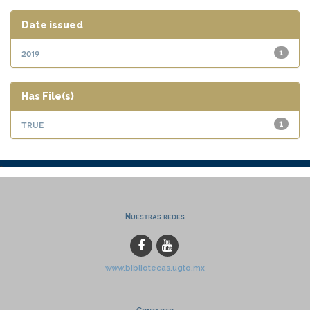
Date issued
2019
1
Has File(s)
true
1
Nuestras redes
www.bibliotecas.ugto.mx