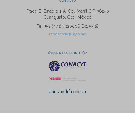
Contacto
Fracc. El Establo 1-A, Col. Marfil C.P. 36250
Guanajuato, Gto., México
Tel: +52 (473) 7320006 Ext. 5538
repositorio@ugto.mx
Otros sitios de interés: