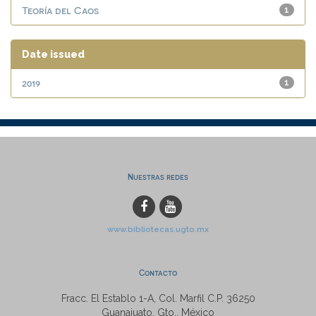
Teoría del Caos
1
Date issued
2019
1
Nuestras redes
www.bibliotecas.ugto.mx
Contacto
Fracc. El Establo 1-A, Col. Marfil C.P. 36250
Guanajuato, Gto., México