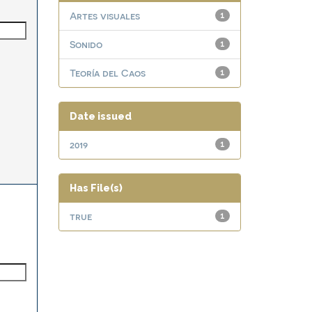
Artes visuales
1
Sonido
1
Teoría del Caos
1
Date issued
2019
1
Has File(s)
true
1