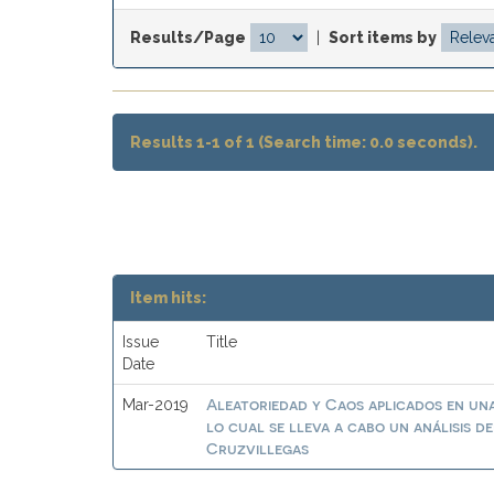
Results/Page
|
Sort items by
Results 1-1 of 1 (Search time: 0.0 seconds).
Item hits:
Issue
Title
Date
Aleatoriedad y Caos aplicados en una
Mar-2019
lo cual se lleva a cabo un análisis 
Cruzvillegas