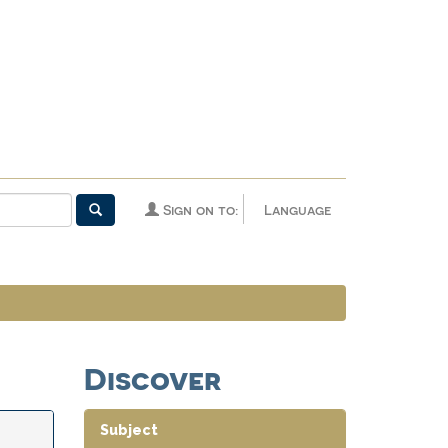
Sign on to:
Language
Discover
Subject