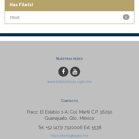
Has File(s)
true
1
Nuestras redes
www.bibliotecas.ugto.mx
Contacto
Fracc. El Establo 1-A, Col. Marfil C.P. 36250
Guanajuato, Gto., México
Tel: +52 (473) 7320006 Ext. 5538
repositorio@ugto.mx