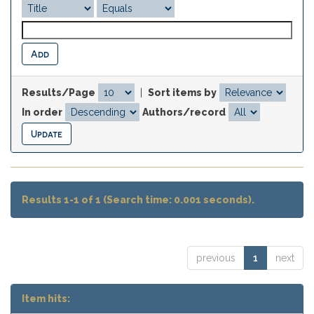
Results/Page
|
Sort items by
In order
Authors/record
Results 1-1 of 1 (Search time: 0.001 seconds).
previous
1
next
Item hits: