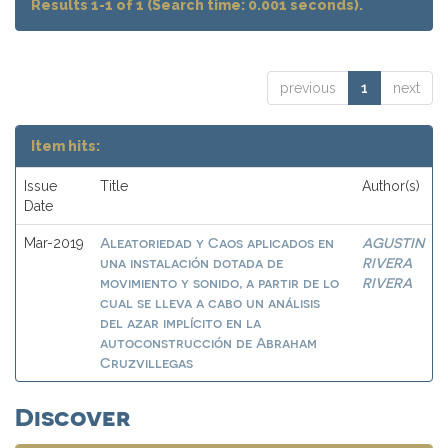
Results 1-1 of 1 (Search time: 0.001 seconds).
previous
1
next
Item hits:
Issue
Title
Author(s)
Date
Aleatoriedad y Caos aplicados en
AGUSTIN
Mar-2019
una instalación dotada de
RIVERA
movimiento y sonido, a partir de lo
RIVERA
cual se lleva a cabo un análisis
del azar implícito en la
autoconstrucción de Abraham
Cruzvillegas
Discover