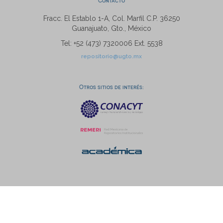
Contacto
Fracc. El Establo 1-A, Col. Marfil C.P. 36250
Guanajuato, Gto., México
Tel: +52 (473) 7320006 Ext. 5538
repositorio@ugto.mx
Otros sitios de interés: