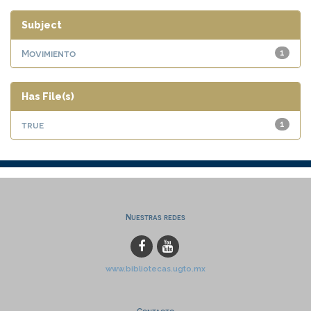
Subject
Movimiento
1
Has File(s)
true
1
Nuestras redes
www.bibliotecas.ugto.mx