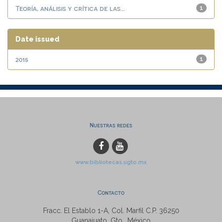
Teoría, análisis y crítica de las...
1
Date issued
2015
1
Nuestras redes
www.bibliotecas.ugto.mx
Contacto
Fracc. El Establo 1-A, Col. Marfil C.P. 36250
Guanajuato, Gto., México