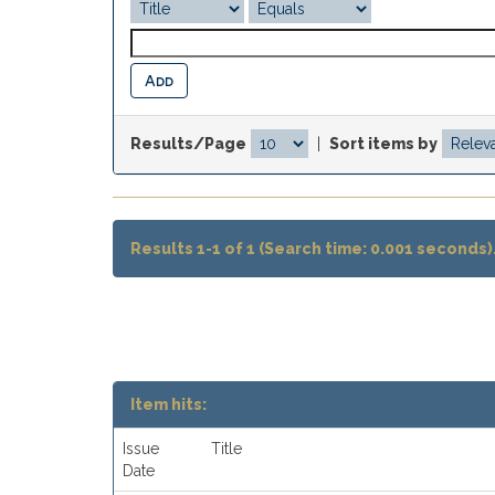
Results/Page
|
Sort items by
Results 1-1 of 1 (Search time: 0.001 seconds)
Item hits:
Issue
Title
Date