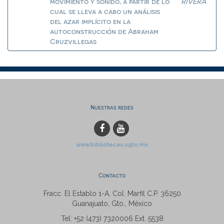
movimiento y sonido, a partir de lo
RIVERA
cual se lleva a cabo un análisis
del azar implícito en la
autoconstrucción de Abraham
Cruzvillegas
Nuestras redes
www.bibliotecas.ugto.mx
Contacto
Fracc. El Establo 1-A, Col. Marfil C.P. 36250
Guanajuato, Gto., México
Tel: +52 (473) 7320006 Ext. 5538