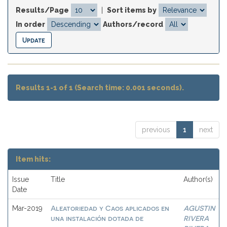
Results/Page
|
Sort items by
In order
Authors/record
Results 1-1 of 1 (Search time: 0.001 seconds).
previous
1
next
Item hits:
Issue
Title
Author(s)
Date
Aleatoriedad y Caos aplicados en
AGUSTIN
Mar-2019
una instalación dotada de
RIVERA