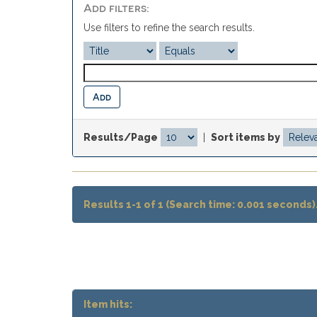
Add filters:
Use filters to refine the search results.
Results/Page
|
Sort items by
Results 1-1 of 1 (Search time: 0.001 seconds)
Item hits: