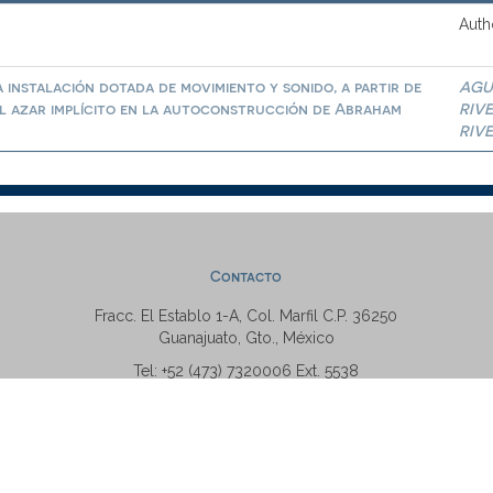
Auth
 instalación dotada de movimiento y sonido, a partir de
AGU
del azar implícito en la autoconstrucción de Abraham
RIV
RIV
Contacto
Fracc. El Establo 1-A, Col. Marfil C.P. 36250
Guanajuato, Gto., México
Tel: +52 (473) 7320006 Ext. 5538
repositorio@ugto.mx