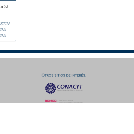
or(s)
STIN
ERA
ERA
Otros sitios de interés: