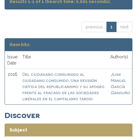
Results 1-1 of 1 (Search time: 0.001 seconds).
previous
1
next
Item hits:
Issue
Title
Author(s)
Date
Del ciudadano consumado al
Juan
2016
ciudadano consumido. Una revisión
Manuel
crítica del republicanismo y su apogeo
García
frente al fracaso de las sociedades
Garduño
liberales en el capitalismo tardío
Discover
Subject