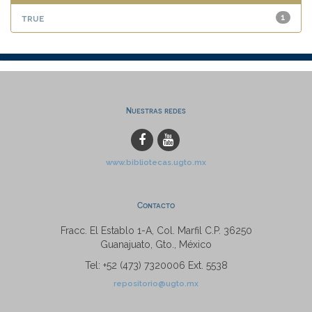
true
1
Nuestras redes
www.bibliotecas.ugto.mx
Contacto
Fracc. El Establo 1-A, Col. Marfil C.P. 36250
Guanajuato, Gto., México
Tel: +52 (473) 7320006 Ext. 5538
repositorio@ugto.mx