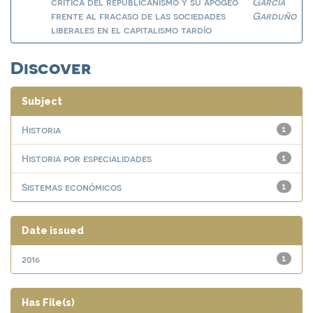
crítica del republicanismo y su apogeo
García
frente al fracaso de las sociedades
Garduño
liberales en el capitalismo tardío
Discover
Subject
Historia
1
Historia por especialidades
1
Sistemas económicos
1
Date issued
2016
1
Has File(s)