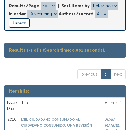
Results/Page
|
Sort items by
In order
Authors/record
Results 1-1 of 1 (Search time: 0.001 seconds).
previous
1
next
Item hits:
Issue
Title
Author(s)
Date
Del ciudadano consumado al
Juan
2016
ciudadano consumido. Una revisión
Manuel