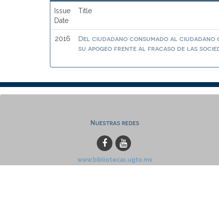
Issue
Title
Date
Del ciudadano consumado al ciudadano co
2016
su apogeo frente al fracaso de las socied
Nuestras redes
www.bibliotecas.ugto.mx