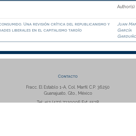
Author(s)
nsumido. Una revisión crítica del republicanismo y
Juan Ma
ades liberales en el capitalismo tardío
García
Garduñ
Contacto
Fracc. El Establo 1-A, Col. Marfil C.P. 36250
Guanajuato, Gto., México
Tel: +52 (473) 7320006 Ext. 5538
repositorio@ugto.mx