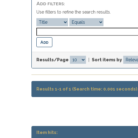
Add filters:
Use filters to refine the search results.
Results/Page
|
Sort items by
Results 1-1 of 1 (Search time: 0.001 seconds)
Item hits: