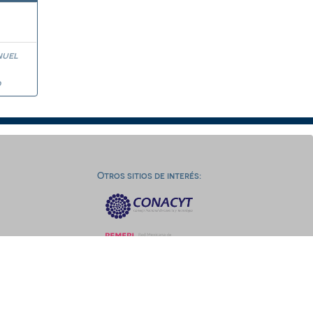
nuel
o
Otros sitios de interés: