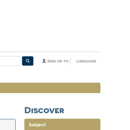
Sign on to:
Language
Discover
Subject