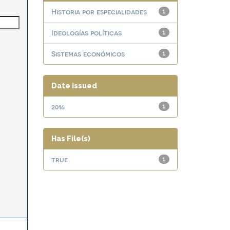
Historia por especialidades
1
Ideologías políticas
1
Sistemas económicos
1
Date issued
2016
1
Has File(s)
true
1