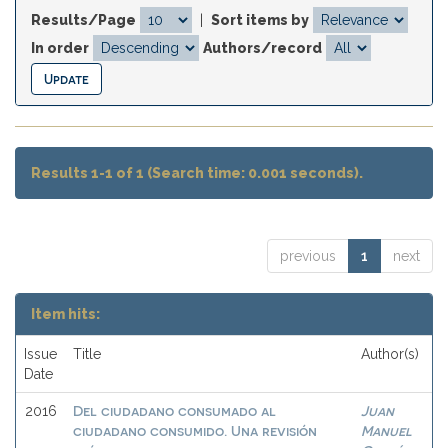
Results/Page
|
Sort items by
In order
Authors/record
Results 1-1 of 1 (Search time: 0.001 seconds).
previous
1
next
Item hits:
Issue
Title
Author(s)
Date
Del ciudadano consumado al
Juan
2016
ciudadano consumido. Una revisión
Manuel