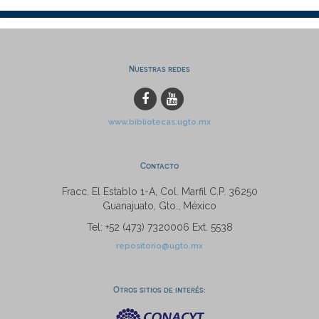
Nuestras redes
www.bibliotecas.ugto.mx
Contacto
Fracc. El Establo 1-A, Col. Marfil C.P. 36250
Guanajuato, Gto., México
Tel: +52 (473) 7320006 Ext. 5538
repositorio@ugto.mx
Otros sitios de interés: