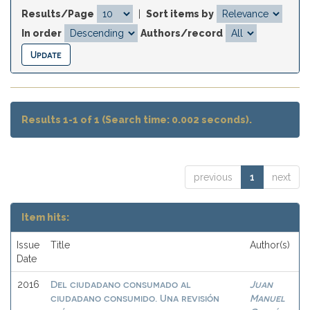
Results/Page
|
Sort items by
In order
Authors/record
Results 1-1 of 1 (Search time: 0.002 seconds).
previous
1
next
Item hits:
Issue
Title
Author(s)
Date
Del ciudadano consumado al
Juan
2016
ciudadano consumido. Una revisión
Manuel