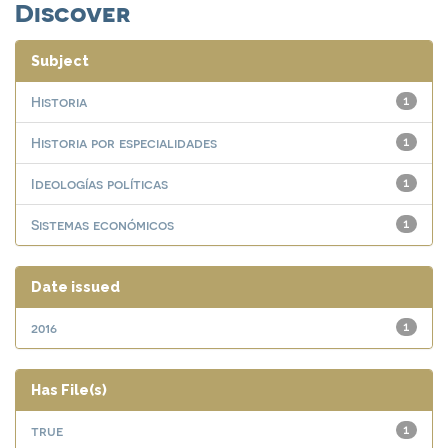
Discover
Subject
Historia
1
Historia por especialidades
1
Ideologías políticas
1
Sistemas económicos
1
Date issued
2016
1
Has File(s)
true
1