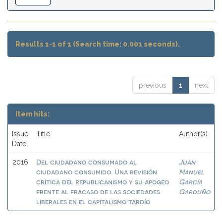
Results 1-1 of 1 (Search time: 0.001 seconds).
previous
1
next
Item hits:
Issue
Title
Author(s)
Date
Del ciudadano consumado al
Juan
2016
ciudadano consumido. Una revisión
Manuel
crítica del republicanismo y su apogeo
García
frente al fracaso de las sociedades
Garduño
liberales en el capitalismo tardío