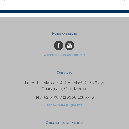
Nuestras redes
www.bibliotecas.ugto.mx
Contacto
Fracc. El Establo 1-A, Col. Marfil C.P. 36250
Guanajuato, Gto., México
Tel: +52 (473) 7320006 Ext. 5538
repositorio@ugto.mx
Otros sitios de interés: