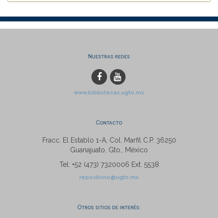
Nuestras redes
www.bibliotecas.ugto.mx
Contacto
Fracc. El Establo 1-A, Col. Marfil C.P. 36250
Guanajuato, Gto., México
Tel: +52 (473) 7320006 Ext. 5538
repositorio@ugto.mx
Otros sitios de interés: