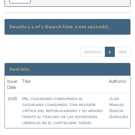
Results 1-1 of 1 (Search time: 0.001 seconds).
previous
1
next
Item hits:
Issue
Title
Author(s)
Date
Del ciudadano consumado al
Juan
2016
ciudadano consumido. Una revisión
Manuel
crítica del republicanismo y su apogeo
García
frente al fracaso de las sociedades
Garduño
liberales en el capitalismo tardío