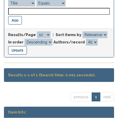
Results/Page
|
Sort items by
In order
Authors/record
Results 1-1 of 1 (Search time: 0.001 seconds).
previous
1
next
Item hits: