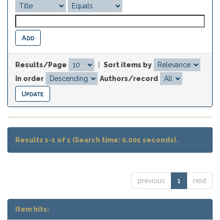
Results/Page
|
Sort items by
In order
Authors/record
Results 1-1 of 1 (Search time: 0.001 seconds).
previous
1
next
Item hits: