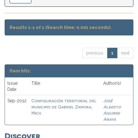
Results 1-1 of 1 (Search time: 0.001 seconds).
previous
1
next
Item hits:
Issue
Title
Author(s)
Date
Configuración territorial del
José
Sep-2012
municipio de Gabriel Zamora,
Alberto
Mich.
Aguirre
Anaya
Discover