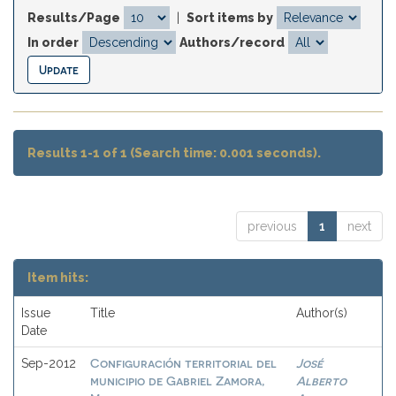
Results/Page
|
Sort items by
In order
Authors/record
Results 1-1 of 1 (Search time: 0.001 seconds).
previous
1
next
Item hits:
Issue
Title
Author(s)
Date
Configuración territorial del
José
Sep-2012
municipio de Gabriel Zamora,
Alberto