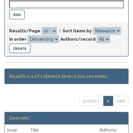
Results/Page
|
Sort items by
In order
Authors/record
Results 1-1 of 1 (Search time: 0.001 seconds).
previous
1
next
Item hits:
Issue
Title
Author(s)