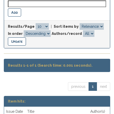
Results/Page
|
Sort items by
In order
Authors/record
Results 1-1 of 1 (Search time: 0.001 seconds).
previous
1
next
Item hits:
Issue Date
Title
Author(s)