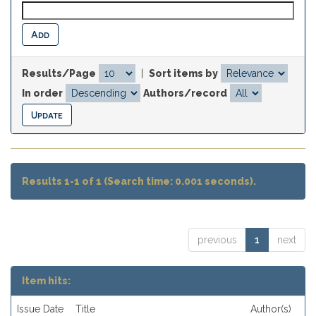
Results/Page
|
Sort items by
In order
Authors/record
Results 1-1 of 1 (Search time: 0.001 seconds).
previous
1
next
Item hits:
Issue Date
Title
Author(s)