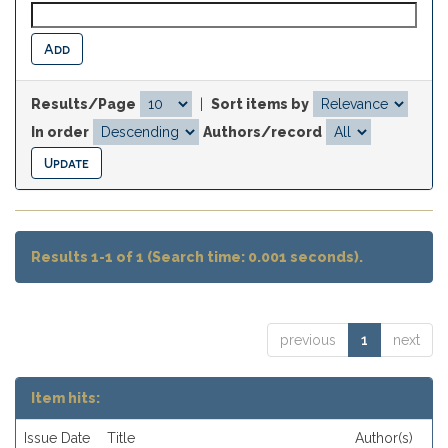
Results/Page
|
Sort items by
In order
Authors/record
Results 1-1 of 1 (Search time: 0.001 seconds).
previous
1
next
Item hits:
Issue Date
Title
Author(s)