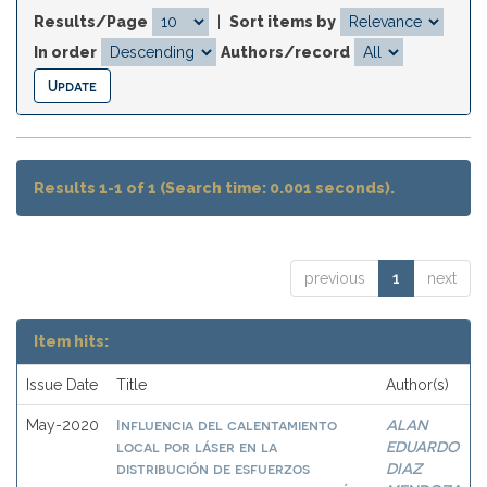
Results/Page
|
Sort items by
In order
Authors/record
Results 1-1 of 1 (Search time: 0.001 seconds).
previous
1
next
Item hits:
Issue Date
Title
Author(s)
Influencia del calentamiento
ALAN
May-2020
local por láser en la
EDUARDO
distribución de esfuerzos
DIAZ