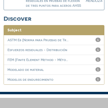
residuales en pruebas de flexión
MENDOZA
de tres puntos para aceros AHSS
Discover
Subject
ASTM E8 (Norma para Pruebas de Tr...
1
Esfuerzos residuales - Distribución
1
FEM (Finite Element Method - Méto...
1
Modelado de material
1
Modelos de endurecimiento
1