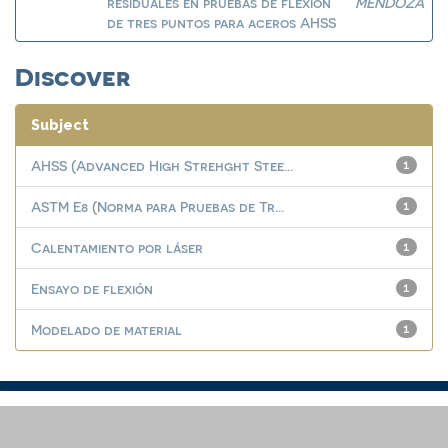
residuales en pruebas de flexión
MENDOZA
de tres puntos para aceros AHSS
Discover
Subject
AHSS (Advanced High Strehght Stee...
1
ASTM E8 (Norma para Pruebas de Tr...
1
Calentamiento por láser
1
Ensayo de flexión
1
Modelado de material
1