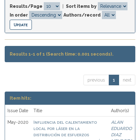
Results/Page
|
Sort items by
In order
Authors/record
Results 1-1 of 1 (Search time: 0.001 seconds).
previous
1
next
Item hits:
Issue Date
Title
Author(s)
Influencia del calentamiento
ALAN
May-2020
local por láser en la
EDUARDO
distribución de esfuerzos
DIAZ