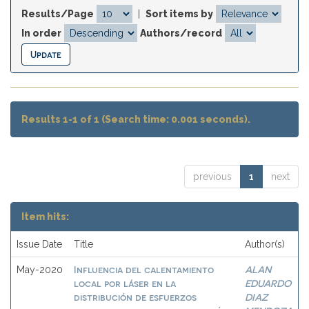
Results/Page
|
Sort items by
In order
Authors/record
Results 1-1 of 1 (Search time: 0.001 seconds).
previous
1
next
Item hits:
Issue Date
Title
Author(s)
Influencia del calentamiento
ALAN
May-2020
local por láser en la
EDUARDO
distribución de esfuerzos
DIAZ