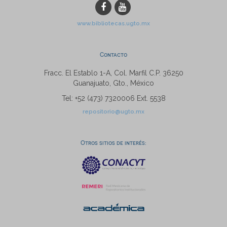
www.bibliotecas.ugto.mx
Contacto
Fracc. El Establo 1-A, Col. Marfil C.P. 36250
Guanajuato, Gto., México
Tel: +52 (473) 7320006 Ext. 5538
repositorio@ugto.mx
Otros sitios de interés: