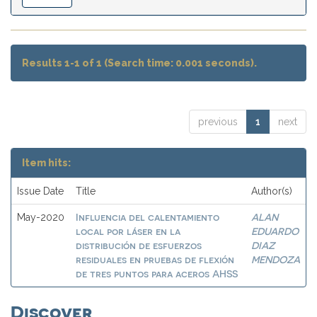
Results 1-1 of 1 (Search time: 0.001 seconds).
previous
1
next
Item hits:
Issue Date
Title
Author(s)
Influencia del calentamiento
ALAN
May-2020
local por láser en la
EDUARDO
distribución de esfuerzos
DIAZ
residuales en pruebas de flexión
MENDOZA
de tres puntos para aceros AHSS
Discover