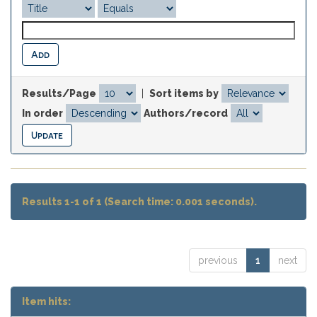
Results/Page
|
Sort items by
In order
Authors/record
Results 1-1 of 1 (Search time: 0.001 seconds).
previous
1
next
Item hits: