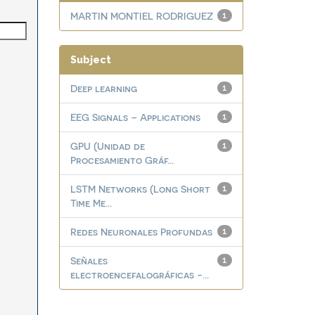
MARTIN MONTIEL RODRIGUEZ
1
Subject
Deep learning
1
EEG Signals – Applications
1
GPU (Unidad de
1
Procesamiento Gráf...
LSTM Networks (Long Short
1
Time Me...
Redes Neuronales Profundas
1
Señales
1
electroencefalográficas -...