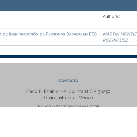
Author(s)
a de Identificación de Personas Basado en EEG
MARTIN MONTIE
RODRIGUEZ
Contacto
Fracc. El Establo 1-A, Col. Marfil C.P. 36250
Guanajuato, Gto., México
Tel: +52 (473) 7320006 Ext. 5538
repositorio@ugto.mx