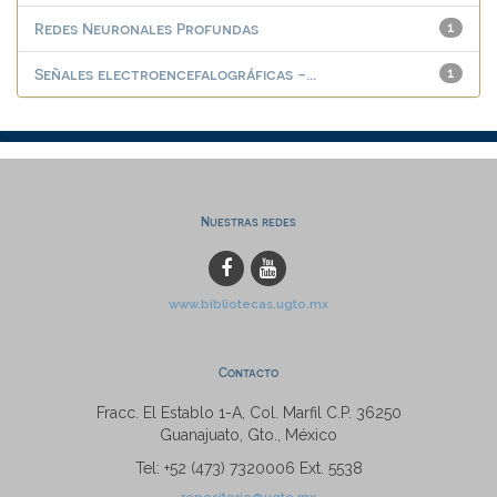
Redes Neuronales Profundas
1
Señales electroencefalográficas -...
1
Nuestras redes
www.bibliotecas.ugto.mx
Contacto
Fracc. El Establo 1-A, Col. Marfil C.P. 36250
Guanajuato, Gto., México
Tel: +52 (473) 7320006 Ext. 5538