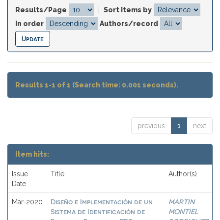
Results/Page
|
Sort items by
In order
Authors/record
Results 1-1 of 1 (Search time: 0.001 seconds).
previous
1
next
Item hits:
Issue
Title
Author(s)
Date
Diseño e Implementación de un
MARTIN
Mar-2020
Sistema de Identificación de
MONTIEL