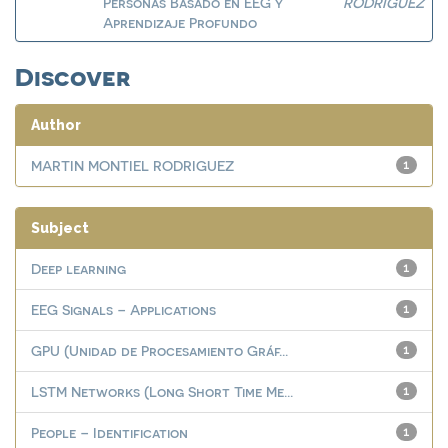
Personas Basado en EEG y
RODRIGUEZ
Aprendizaje Profundo
Discover
Author
MARTIN MONTIEL RODRIGUEZ
1
Subject
Deep learning
1
EEG Signals – Applications
1
GPU (Unidad de Procesamiento Gráf...
1
LSTM Networks (Long Short Time Me...
1
People – Identification
1